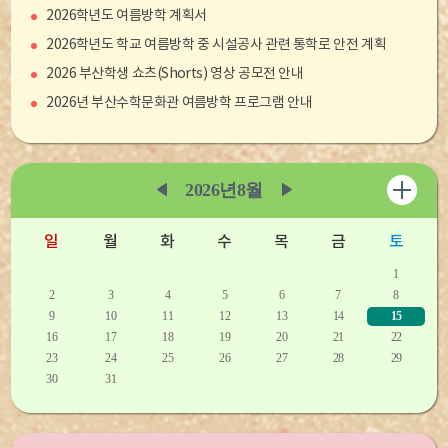
2026학년도 여름방학 계획서
2026학년도 학교 여름방학 중 시설공사 관련 통학로 안전 계획
2026 부산학생 쇼츠(Shorts) 영상 공모전 안내
2026년 부산수학문화관 여름방학 프로그램 안내
월중행사
2026년
8월
일
월
화
수
목
금
토
1
2
3
4
5
6
7
8
9
10
11
12
13
14
15
16
17
18
19
20
21
22
23
24
25
26
27
28
29
30
31