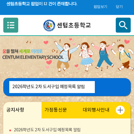
검색 새창 열림
센텀초등학교 팝업이 12 건이 존재합니다.
합
팝업보기
닫기
검
색
2026학년도 2차 도서구입 예정목록 알림
공지사항
가정통신문
대외행사안내
2026학년도 2차 도서구입 예정목록 알림